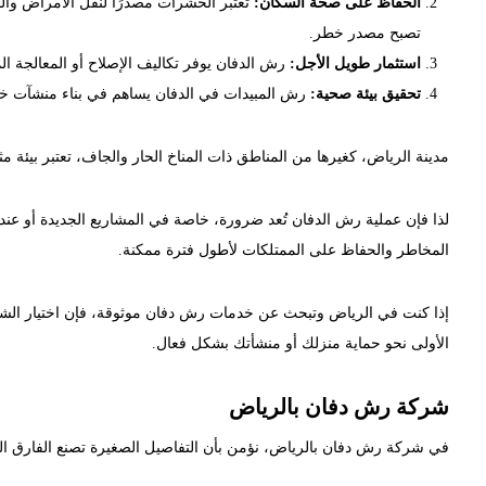
الحفاظ على صحة السكان:
تُعتبر الحشرات مصدرًا لنقل الأمراض وا
تصبح مصدر خطر.
استثمار طويل الأجل:
رش الدفان يوفر تكاليف الإصلاح أو المعالجة ال
تحقيق بيئة صحية:
رش المبيدات في الدفان يساهم في بناء منشآت خال
مدينة الرياض، كغيرها من المناطق ذات المناخ الحار والجاف، تعتبر بيئة مث
لذا فإن عملية رش الدفان تُعد ضرورة، خاصة في المشاريع الجديدة أو عند
المخاطر والحفاظ على الممتلكات لأطول فترة ممكنة.
إذا كنت في الرياض وتبحث عن خدمات رش دفان موثوقة، فإن اختيار الشركة
الأولى نحو حماية منزلك أو منشأتك بشكل فعال.
شركة رش دفان بالرياض
في شركة رش دفان بالرياض، نؤمن بأن التفاصيل الصغيرة تصنع الفارق ال