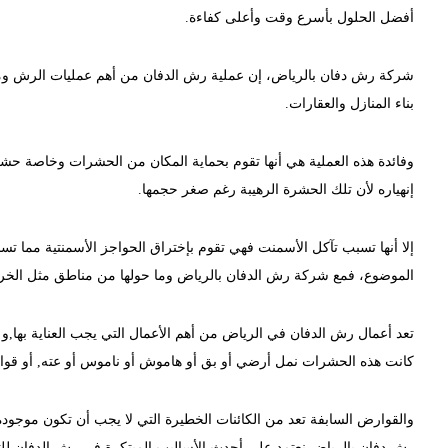
أفضل الحلول بأسرع وقت وأعلى كفاءة.
شركة رش دفان بالرياض، إن عملية رش الدفان من أهم عمليات الرش ومكاف
بناء المنازل والعقارات.
وفائدة هذه العملية هي أنها تقوم بحماية المكان من الحشرات وخاصة حشر
إنهياره لأن تلك الحشرة الرهيبة رغم صغر حجمها.
إلا أنها تسبب تآكل الأسمنت فهي تقوم بإختراق الحواجز الأسمنتية مما ت
الموضوع، فمع شركة رش الدفان بالرياض وما حولها من مناطق مثل الخرج و
تعد أعمال رش الدفان في الرياض من أهم الأعمال التي يجب العناية بها,و ذل
كانت هذه الحشرات نمل أرضي أو بق أو هاموش أو ناموس أو عته, أو قوار
والقوارض السابفة تعد من الكائنات الخطيرة التي لا يجب أن تكون موجود
رش دفان بالرياض نعتمد على أحدث الأساليب المبتكرة في رش الدفان ل