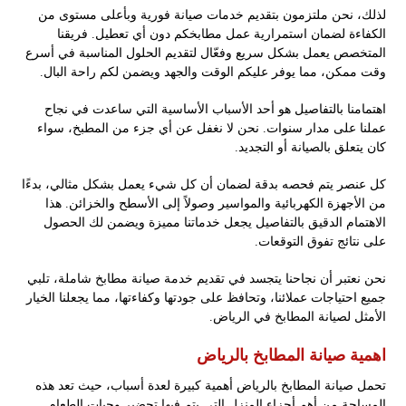
لذلك، نحن ملتزمون بتقديم خدمات صيانة فورية وبأعلى مستوى من
الكفاءة لضمان استمرارية عمل مطابخكم دون أي تعطيل. فريقنا
المتخصص يعمل بشكل سريع وفعّال لتقديم الحلول المناسبة في أسرع
وقت ممكن، مما يوفر عليكم الوقت والجهد ويضمن لكم راحة البال.
اهتمامنا بالتفاصيل هو أحد الأسباب الأساسية التي ساعدت في نجاح
عملنا على مدار سنوات. نحن لا نغفل عن أي جزء من المطبخ، سواء
كان يتعلق بالصيانة أو التجديد.
كل عنصر يتم فحصه بدقة لضمان أن كل شيء يعمل بشكل مثالي، بدءًا
من الأجهزة الكهربائية والمواسير وصولاً إلى الأسطح والخزائن. هذا
الاهتمام الدقيق بالتفاصيل يجعل خدماتنا مميزة ويضمن لك الحصول
على نتائج تفوق التوقعات.
نحن نعتبر أن نجاحنا يتجسد في تقديم خدمة صيانة مطابخ شاملة، تلبي
جميع احتياجات عملائنا، وتحافظ على جودتها وكفاءتها، مما يجعلنا الخيار
الأمثل لصيانة المطابخ في الرياض.
اهمية صيانة المطابخ بالرياض
تحمل صيانة المطابخ بالرياض أهمية كبيرة لعدة أسباب، حيث تعد هذه
المساحة من أهم أجزاء المنزل التي يتم فيها تحضير وجبات الطعام