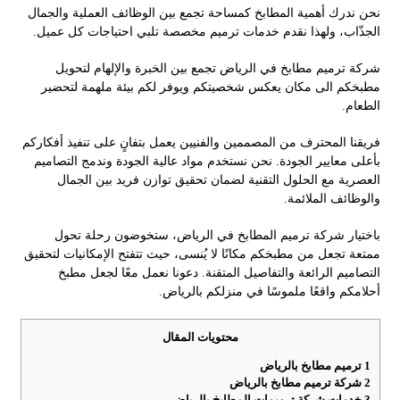
نحن ندرك أهمية المطابخ كمساحة تجمع بين الوظائف العملية والجمال
الجذّاب، ولهذا نقدم خدمات ترميم مخصصة تلبي احتياجات كل عميل.
شركة ترميم مطابخ في الرياض تجمع بين الخبرة والإلهام لتحويل
مطبخكم الى مكان يعكس شخصيتكم ويوفر لكم بيئة ملهمة لتحضير
الطعام.
فريقنا المحترف من المصممين والفنيين يعمل بتفانٍ على تنفيذ أفكاركم
بأعلى معايير الجودة. نحن نستخدم مواد عالية الجودة وندمج التصاميم
العصرية مع الحلول التقنية لضمان تحقيق توازن فريد بين الجمال
والوظائف الملائمة.
باختيار شركة ترميم المطابخ في الرياض، ستخوضون رحلة تحول
ممتعة تجعل من مطبخكم مكانًا لا يُنسى، حيث تتفتح الإمكانيات لتحقيق
التصاميم الرائعة والتفاصيل المتقنة. دعونا نعمل معًا لجعل مطبخ
أحلامكم واقعًا ملموسًا في منزلكم بالرياض.
محتويات المقال
1
ترميم مطابخ بالرياض
2
شركة ترميم مطابخ بالرياض
3
خدمات شركة ترميمات المطابخ بالرياض