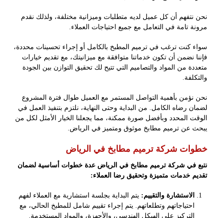
نحن نتفهم أن كل عميل لديه متطلبات وميزانية مختلفة، ولذلك نقدم
مرونة تامة في التعامل مع جميع احتياجات العملاء.
سواء كنت ترغب في ترميم المطبخ بالكامل أو إجراء تحسينات محددة،
فإننا نضمن أن تكون خدماتنا متوافقة مع ميزانيتك، مع تقديم خيارات
متعددة من المواد والتصاميم التي تتيح لك تحقيق التوازن بين الجودة
والتكلفة.
نحن نؤمن بأهمية التواصل المستمر مع العميل طوال فترة المشروع
لضمان رضاه الكامل. من البداية وحتى النهاية، نلتزم بتنفيذ العمل في
الوقت المحدد وبأفضل صورة ممكنة، مما يجعلنا الخيار الأمثل لكل من
يبحث عن ترميم مطابخ موثوق ومتميز في الرياض.
خطوات شركة ترميم مطابخ في الرياض
نتبع في شركة ترميم مطابخ في الرياض عدة خطوات أساسية لضمان
تقديم خدمات متميزة وتحقيق رضا العملاء:
الاستشارة والتقييم:
يتم البداية بجلسة استشارية مع العملاء لفهم
احتياجاتهم وتطلعاتهم. يتم إجراء تقييم شامل للمطبخ الحالي، مع
التركيز على الهيكل الهندسي، والأجهزة، والمواد المستخدمة.