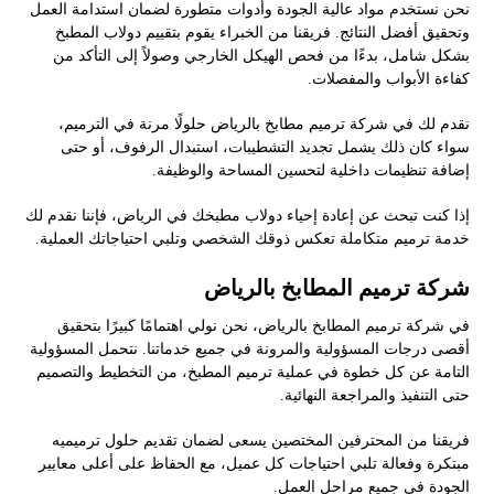
نحن نستخدم مواد عالية الجودة وأدوات متطورة لضمان استدامة العمل
وتحقيق أفضل النتائج. فريقنا من الخبراء يقوم بتقييم دولاب المطبخ
بشكل شامل، بدءًا من فحص الهيكل الخارجي وصولاً إلى التأكد من
كفاءة الأبواب والمفصلات.
نقدم لك في شركة ترميم مطابخ بالرياض حلولًا مرنة في الترميم،
سواء كان ذلك يشمل تجديد التشطيبات، استبدال الرفوف، أو حتى
إضافة تنظيمات داخلية لتحسين المساحة والوظيفة.
إذا كنت تبحث عن إعادة إحياء دولاب مطبخك في الرياض، فإننا نقدم لك
خدمة ترميم متكاملة تعكس ذوقك الشخصي وتلبي احتياجاتك العملية.
شركة ترميم المطابخ بالرياض
في شركة ترميم المطابخ بالرياض، نحن نولي اهتمامًا كبيرًا بتحقيق
أقصى درجات المسؤولية والمرونة في جميع خدماتنا. نتحمل المسؤولية
التامة عن كل خطوة في عملية ترميم المطبخ، من التخطيط والتصميم
حتى التنفيذ والمراجعة النهائية.
فريقنا من المحترفين المختصين يسعى لضمان تقديم حلول ترميميه
مبتكرة وفعالة تلبي احتياجات كل عميل، مع الحفاظ على أعلى معايير
الجودة في جميع مراحل العمل.