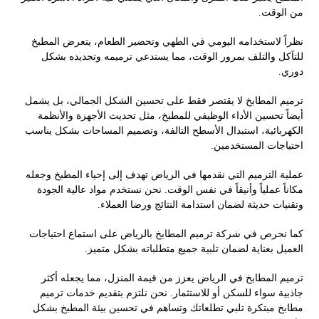
من الوقت.
نظراً لاستخدامه اليومي في الطهي وتحضير الطعام، يتعرض المطبخ
للتآكل والتلف بمرور الوقت، مما يستدعي ترميمه وتجديده بشكل
دوري.
ترميم المطابخ لا يقتصر فقط على تحسين الشكل الجمالي، بل يشمل
أيضاً تحسين الأداء الوظيفي للمطبخ، مثل تحديث الأجهزة والأنظمة
الكهربائية، استبدال الأسطح التالفة، وتصميم المساحات بشكل يناسب
احتياجات المستخدمين.
عملية الترميم التي نقدمها في الرياض تهدف إلى إحياء المطبخ وجعله
مكاناً عملياً وأنيقاً في نفس الوقت. نحن نستخدم مواد عالية الجودة
وتقنيات حديثة لضمان استدامة النتائج ورضا العملاء.
كما نحرص في شركة ترميم المطابخ بالرياض على استماع احتياجات
العميل بعناية لضمان تلبية جميع متطلباته بشكل متميز.
ترميم المطابخ في الرياض يعزز من قيمة المنزل، مما يجعله أكثر
جاذبية سواء للسكن أو للاستثمار. نحن نلتزم بتقديم خدمات ترميم
مطابخ مبتكرة تلبي تطلعاتك وتساهم في تحسين بيئة المطبخ بشكل