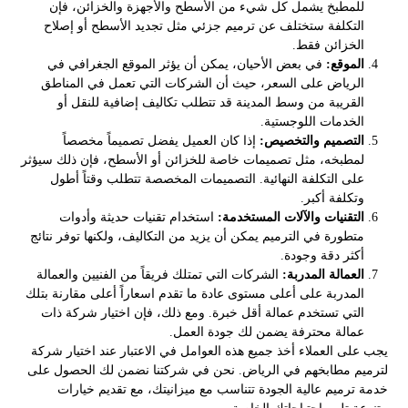
للمطبخ يشمل كل شيء من الأسطح والأجهزة والخزائن، فإن
التكلفة ستختلف عن ترميم جزئي مثل تجديد الأسطح أو إصلاح
الخزائن فقط.
الموقع:
في بعض الأحيان، يمكن أن يؤثر الموقع الجغرافي في
الرياض على السعر، حيث أن الشركات التي تعمل في المناطق
القريبة من وسط المدينة قد تتطلب تكاليف إضافية للنقل أو
الخدمات اللوجستية.
التصميم والتخصيص:
إذا كان العميل يفضل تصميماً مخصصاً
لمطبخه، مثل تصميمات خاصة للخزائن أو الأسطح، فإن ذلك سيؤثر
على التكلفة النهائية. التصميمات المخصصة تتطلب وقتاً أطول
وتكلفة أكبر.
التقنيات والآلات المستخدمة:
استخدام تقنيات حديثة وأدوات
متطورة في الترميم يمكن أن يزيد من التكاليف، ولكنها توفر نتائج
أكثر دقة وجودة.
العمالة المدربة:
الشركات التي تمتلك فريقاً من الفنيين والعمالة
المدربة على أعلى مستوى عادة ما تقدم اسعاراً أعلى مقارنة بتلك
التي تستخدم عمالة أقل خبرة. ومع ذلك، فإن اختيار شركة ذات
عمالة محترفة يضمن لك جودة العمل.
يجب على العملاء أخذ جميع هذه العوامل في الاعتبار عند اختيار شركة
لترميم مطابخهم في الرياض. نحن في شركتنا نضمن لك الحصول على
خدمة ترميم عالية الجودة تتناسب مع ميزانيتك، مع تقديم خيارات