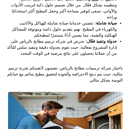
وتنظيمه بشكل فعّال. من خلال تصميم حلول ذكية لترتيب الأدوات
والأواني، نسعى لتوفير مساحة أكبر وجعل المطبخ أكثر استخدامًا
وراحة.
صيانة شاملة:
تتضمن خدماتنا صيانة شاملة للهياكل والأنابيب
والكهرباء في المطبخ. نهتم بتقديم حلول دائمة وموثوقة للمشاكل
الهيكلية والتقنية، مما يضمن أداءً مستمرًا لمطبخكم.
جدولة وتنفيذ فعّال:
نحرص في شركه ترميم مطابخ بالرياض على
إدارة المشروع بفعالية، حيث نقوم بجدولة دقيقة وتنفيذ سلس للتأكد
من أن عملائنا يحصلون على نتائج مرضية في الوقت المحدد.
باختيار شركة ترميمات مطابخ بالرياض، تضمنون لأنفسكم تجربة ترميم
مثالية، حيث يتم دمج الاحترافية والجودة لتحقيق مطبخ يتناغم مع حياتكم
اليومية بشكل مثالي.