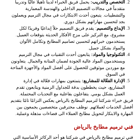
التخصص والتدريب:
يحمل فريق الخبراء لدينا تأهيلًا عاليًا وتدريباً
متقدماً في مجالات التصميم الداخلي والهندسة المعمارية
والتشطيبات. يتبعون أحدث الابتكارات في مجال الترميم ويعملون
بجد لتحسين مهاراتهم بشكل دوري.
الإبداع والتصميم
: يقدم فريق التصميم حلاً إبداعيًا وفريدًا لكل
مشروع، مع التركيز على مزج الأفكار الحديثة بتوقعات العميل.
يستخدمون خبراتهم لتحسين تصاميم المطابخ وتكامل الألوان
والمواد بشكل جميل.
التكنولوجيا والمواد:
يتابعون أحدث التقنيات في مجال الترميم
ويستخدمون المواد عالية الجودة لضمان المتانة والجمال. يتعاونون
مع موردين موثوقين للحصول على أفضل المواد والأجهزة المتاحة
في السوق.
الإدارة الفعّالة للمشاريع:
يتمتعون بمهارات فعّالة في إدارة
المشاريع، حيث يخططون بدقة للجداول الزمنية ويتابعون تقدم
العمل بشكل يومي. يتفاعلون بفاعلية مع التحديات المحتملة.
فريق خبراء شركتنا لترميم المطابخ بالرياض يعكس التزامًا تامًا بتقديم
أفضل الخدمات لعملائهم. نوظف محترفين متخصصين يجمعون بين
المهارة والابتكار لتحويل مطابخ العملاء الى فضاءات مذهلة وعملية.
فني ترميم مطابخ بالرياض
فني ترميم مطابخ بالرياض في شركتنا هو أحد الركائز الأساسية التي