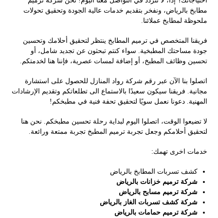
احتياجاتك؟ إذاً، لا تتردد في التواصل معنا اليوم! نحن شركة ترميم
مطابخ بالرياض، ونفخر بتقديم خدمات عالية الجودة وتحقيق تحولات
ملحوظة لمطابخ عملائنا.
فريقنا المتخصص في ترميم المطابخ ينتظر لتحقيق أحلامك وتحسين
جودة مساحتك المطبخية. سواء كنتم تبحثون عن تجديد شامل، أو
تحسين وظائف المطبخ، أو إضافة لمسات عصرية، فإننا هنا لخدمتكم.
اتصلوا بنا الآن عبر رقم شركة رواد المنازل للحصول على استشارة
مجانية. فريقنا سيكون سعيدًا بالاستماع الى تطلعاتكم وتقديم الإرشادات
المهنية. دعونا نعمل سويًا لتحقيق تحفة فنية في مطبخكم!
لا تضيعوا الوقت، اتصلوا اليوم لبداية رحلة تحسين مطبخكم. نحن هنا
لتحقيق أحلامكم وجعل تجربة ترميم المطبخ تجربة ممتعة ورائعة.
خدمات اخرى تهمك:
كشف تسربات المطابخ بالرياض
شركة ترميم خزانات بالرياض
شركة ترميم مسابح بالرياض
شركة كشف تسربات الغاز بالرياض
شركة ترميم حمامات بالرياض