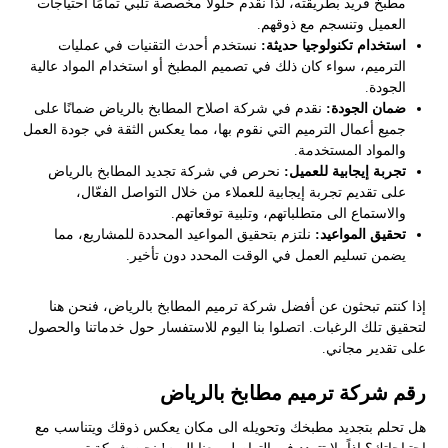
مطبخ فريد بطريقته، لذا نقدم حلولًا مخصصة تلبي تمامًا احتياجات
العميل وتنسجم مع ذوقهم.
استخدام تكنولوجيا حديثة:
نستخدم أحدث التقنيات في عمليات
الترميم، سواء كان ذلك في تصميم المطبخ أو استخدام المواد عالية
الجودة.
ضمان الجودة:
نقدم في شركة اصلاح المطابخ بالرياض ضمانًا على
جميع أعمال الترميم التي نقوم بها، مما يعكس الثقة في جودة العمل
والمواد المستخدمة.
تجربة إيجابية للعميل:
نحرص في شركة تجديد المطابخ بالرياض
على تقديم تجربة إيجابية للعملاء من خلال التواصل الفعّال،
والاستماع الى متطلباتهم، وتلبية توقعاتهم.
تحقيق المواعيد:
نلتزم بتحقيق المواعيد المحددة للمشاريع، مما
يضمن تسليم العمل في الوقت المحدد دون تأخير.
إذا كنتم تبحثون عن أفضل شركة ترميم المطابخ بالرياض، فنحن هنا
لتحقيق تلك الرغبات. اتصلوا بنا اليوم للاستفسار حول خدماتنا والحصول
على تقدير مجاني.
رقم شركة ترميم مطابخ بالرياض
هل تحلم بتجديد مطبخك وتحويله الى مكان يعكس ذوقك ويتناسب مع