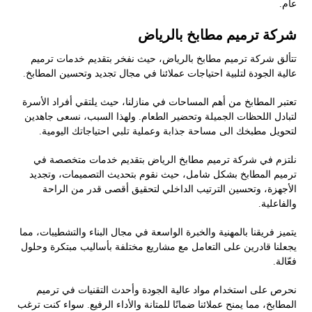
عام.
شركة ترميم مطابخ بالرياض
تتألق شركة ترميم مطابخ بالرياض، حيث نفخر بتقديم خدمات ترميم
عالية الجودة لتلبية احتياجات عملائنا في مجال تجديد وتحسين المطابخ.
تعتبر المطابخ من أهم المساحات في منازلنا، حيث يلتقي أفراد الأسرة
لتبادل اللحظات الجميلة وتحضير الطعام. ولهذا السبب، نسعى جاهدين
لتحويل مطبخك الى مساحة جذابة وعملية تلبي احتياجاتك اليومية.
نلتزم في شركة ترميم مطابخ الرياض بتقديم خدمات متخصصة في
ترميم المطابخ بشكل شامل، حيث نقوم بتحديث التصميمات، وتجديد
الأجهزة، وتحسين الترتيب الداخلي لتحقيق أقصى قدر من الراحة
والفاعلية.
يتميز فريقنا بالمهنية والخبرة الواسعة في مجال البناء والتشطيبات، مما
يجعلنا قادرين على التعامل مع مشاريع مختلفة بأساليب مبتكرة وحلول
فعّالة.
نحرص على استخدام مواد عالية الجودة وأحدث التقنيات في ترميم
المطابخ، مما يمنح عملائنا ضمانًا للمتانة والأداء الرفيع. سواء كنت ترغب