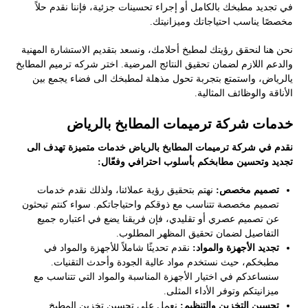
في تجديد مطبخك بالكامل أو إجراء تحسينات جزئية، فإننا نقدم حلاً
مخصصًا يناسب احتياجاتك وميزانيتك.
نحن هنا لنحقق رؤيتك لمطبخ أحلامك، ونسعد بتقديم الاستشارة المهنية
والدعم اللازم لضمان تحقيق النتائج المرضية. اختر شركه ترميم المطابخ
يالرياض، واستمتع بتجربة تحول مذهلة لمطبخك الى فضاء يجمع بين
الأناقة والوظائف المثالية.
خدمات شركة ترميمات المطابخ بالرياض
نقدم في شركة ترميمات المطابخ بالرياض خدمات متميزة تهدف الى
تجديد وتحسين مطابخكم بأسلوب احترافي وفعّال:
تصميم مخصص:
نهتم بتحقيق رؤية عملائنا، ولذلك نقدم خدمات
تصميم مخصصة تتناسب مع ذوقكم واحتياجاتكم. سواء كنتم تبحثون
عن تصميم عصري أو تقليدي، فإن فريقنا يضع في اعتباره جميع
التفاصيل لضمان تحقيق المظهر المطلوب.
تجديد الأجهزة والمواد:
نقدم تحديثًا شاملاً للأجهزة والمواد في
مطبخكم، حيث نستخدم مواد عالية الجودة وأحدث التقنيات.
سنساعدكم في اختيار الأجهزة المناسبة والمواد التي تتناسب مع
ميزانيتكم وتوفر الأداء المثلى.
تحسين التخزين والتنظيم:
نعمل على تحسين تخزين المطبخ