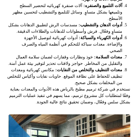
آلات التلميع والصنفره:
آلات صنفرة كهربائيه لتحضير السطح
وتلميعها بشكل متساوٍ. وسائل للتلميع والتشطيب لتحسين مظهر
الأسطح.
أدوات الدهان والتشطيب:
مسدسات الرش لتطبيق الدهانات بشكل
متساوٍ وفعّال. فرش وأسطوانات للدهانات والطلاءات الدقيقة.
أدوات الكهرباء والسباكة:
أدوات كهربائية لتوصيل الأجهزة
والإضاءة. معدات سباكة للتحكم في أنظمة المياه والصرف
الصحي.
معدات السلامة:
خوذ ونظارات وقفازات لضمان سلامة العمال
والتقليل من المخاطر. حواجز ولافتات تحذير لتوفير بيئة عمل آمنة.
معدات التنظيف والتخلص من النفايات:
مكانس كهربائية ومعدات
تنظيف للحفاظ على نظافة الموقع. حاويات نفايات وأكياس للتخلص
من المخلفات بشكل صحيح.
نستخدم في شركة ترميم مطبخ بالرياض هذه الأدوات والمعدات بعناية
وفقًا لمتطلبات كل مشروع ترميم، مما يسهم في تنفيذ عمليات الترميم
بشكل سلس وفعّال، وضمان تحقيق نتائج عالية الجودة.