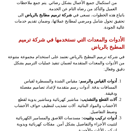
من استكمال جميع الأعمال بشكل رضائي. يتم جمع ملاحظات
العميل والتأكد من رضاه التام عن الخدمة.
باتباع هذه الخطوات، نسعى في
شركة ترميم مطابخ بالرياض
الى
تحقيق تحول شامل ومرضي لمطابخ عملائها، وضمان تقديم خدمات
عالية الجودة.
الأدوات والمعدات التي نستخدمها في شركة ترميم
المطبخ بالرياض
في شركة ترميم المطبخ بالرياض نعتمد على استخدام مجموعة متنوعة
من الأدوات والمعدات المتقدمة لضمان تنفيذ عمليات الترميم بشكل
دقيق وفعال:
أدوات القياس والرسم:
مقياس الشدة والمسطرة لقياس
المسافات بدقة. أدوات رسم متقدمة لإعداد تصاميم مفصلة
ودقيقة.
آلات القطع والتشذيب:
مناشير كهربائية ومناشير يدوية لقطع
الأخشاب والمواد البنائية. آلات تشذيب لتنظيف حواف الأخشاب
وضبط التفاصيل.
أدوات تركيب وتثبيت:
مسدسات اللاصق والمسامير الكهربائية
لتثبيت الأجزاء والتفاصيل بشكل آمن. مفكات كهربائية ويدوية
لتركيب الأثاث والأجهزة.