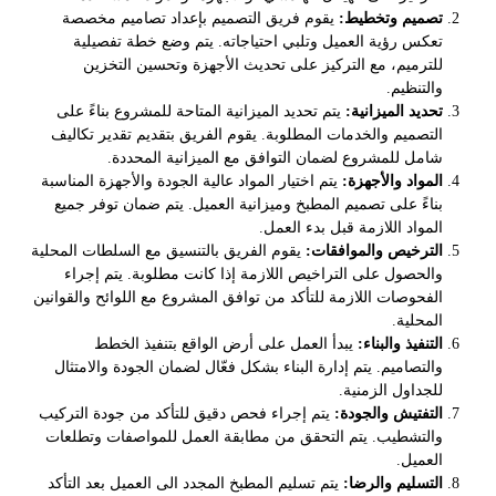
تصميم وتخطيط:
يقوم فريق التصميم بإعداد تصاميم مخصصة
تعكس رؤية العميل وتلبي احتياجاته. يتم وضع خطة تفصيلية
للترميم، مع التركيز على تحديث الأجهزة وتحسين التخزين
والتنظيم.
تحديد الميزانية:
يتم تحديد الميزانية المتاحة للمشروع بناءً على
التصميم والخدمات المطلوبة. يقوم الفريق بتقديم تقدير تكاليف
شامل للمشروع لضمان التوافق مع الميزانية المحددة.
المواد والأجهزة:
يتم اختيار المواد عالية الجودة والأجهزة المناسبة
بناءً على تصميم المطبخ وميزانية العميل. يتم ضمان توفر جميع
المواد اللازمة قبل بدء العمل.
الترخيص والموافقات:
يقوم الفريق بالتنسيق مع السلطات المحلية
والحصول على التراخيص اللازمة إذا كانت مطلوبة. يتم إجراء
الفحوصات اللازمة للتأكد من توافق المشروع مع اللوائح والقوانين
المحلية.
التنفيذ والبناء:
يبدأ العمل على أرض الواقع بتنفيذ الخطط
والتصاميم. يتم إدارة البناء بشكل فعّال لضمان الجودة والامتثال
للجداول الزمنية.
التفتيش والجودة:
يتم إجراء فحص دقيق للتأكد من جودة التركيب
والتشطيب. يتم التحقق من مطابقة العمل للمواصفات وتطلعات
العميل.
التسليم والرضا:
يتم تسليم المطبخ المجدد الى العميل بعد التأكد