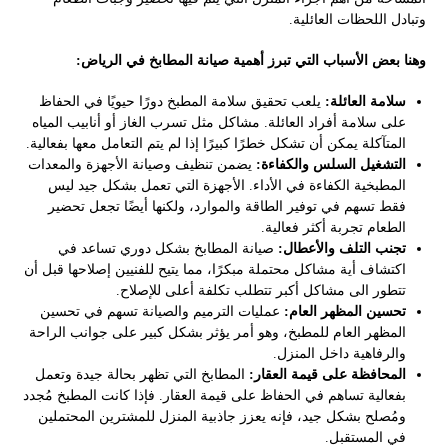
وتبادل اللحظات العائلية.
وهنا بعض الأسباب التي تبرز أهمية صيانة المطابخ في الرياض:
سلامة العائلة:
يلعب تحقيق سلامة المطبخ دورًا حيويًا في الحفاظ
على سلامة أفراد العائلة. مشاكل مثل تسرب الغاز أو أنابيب المياه
المتآكلة يمكن أن تشكل خطرًا كبيرًا إذا لم يتم التعامل معها بفعالية.
التشغيل السلس والكفاءة:
يضمن تنظيف وصيانة الأجهزة والمعدات
المطبخية الكفاءة في الأداء. الأجهزة التي تعمل بشكل جيد ليس
فقط تسهم في توفير الطاقة والموارد، ولكنها أيضًا تجعل تحضير
الطعام تجربة أكثر فعالية.
تجنب التلف والأعطال:
صيانة المطابخ بشكل دوري تساعد في
اكتشاف أية مشاكل محتملة مبكرًا، مما يتيح للفنيين إصلاحها قبل أن
تتطور الى مشاكل أكبر تتطلب تكلفة أعلى للإصلاح.
تحسين المظهر العام:
عمليات الترميم والصيانة تسهم في تحسين
المظهر العام للمطبخ، وهو أمر يؤثر بشكل كبير على جوانب الراحة
والرفاهية داخل المنزل.
المحافظة على قيمة العقار:
المطابخ التي تظهر بحالة جيدة وتعمل
بفعالية تساهم في الحفاظ على قيمة العقار. فإذا كانت المطبخ مُجدد
ومُصلح بشكل جيد، فإنه يعزز جاذبية المنزل للمشترين المحتملين
في المستقبل.