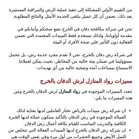
من التقييم الأولي للمشكلة إلى تنفيذ عملية الرش والمراقبة المستمرة
بعد ذلك، نضمن أن كل عميل يتلقى الخدمة الأمثل والنتائج المطلوبة.
نحن في شركة مكافحة دفان في الخرج نضع صحتكم وأمانكم في
مقدمة أولوياتنا، ولذلك نستخدم فقط المبيدات المعتمدة التي تضمن
الفعالية دون التأثير على صحة الأفراد أو البيئة.
في شركة رش دفان بالخرج، نحن لا نقدم مجرد خدمة رش، بل نتحمل
مسؤوليتنا في ضمان بيئة خالية من المخاطر، بحيث يمكن لعملائنا
الاستمتاع بمساحات آمنة وصحية خالية من أي تهديدات.
مميزات رواد المنازل لرش الدفان بالخرج
تتعدد المميزات الموجودة في
رواد المنازل
لرش الدفان بالخرج ومن
هذه المميزات ما يلي :
ان شركة رش مبيدات بالرياض تختار العاملين لديها بعناية لذلك
العمالة الموجودة في رش الدفان بالتأكيد ستكون عمالة لديها الخبرة
الكافية والتدريب المناسب للقيام بكافة أعمال رش الدفان.
ان شركه رش الدفان بالخرج لديها المبيدات الفعالة التي تتخلص من
النمل الأبيض وجميع الحشرات من أول مرة وفي نفس الوقت هي