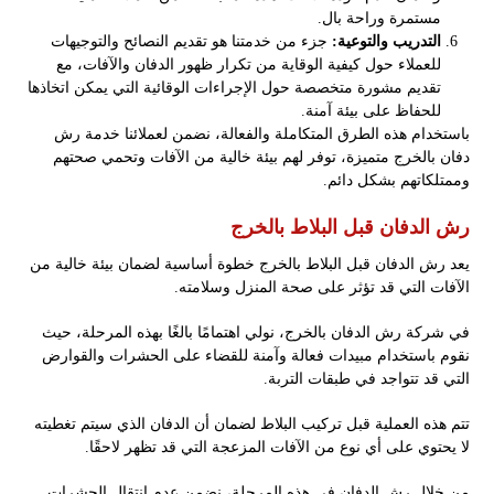
مستمرة وراحة بال.
التدريب والتوعية:
جزء من خدمتنا هو تقديم النصائح والتوجيهات
للعملاء حول كيفية الوقاية من تكرار ظهور الدفان والآفات، مع
تقديم مشورة متخصصة حول الإجراءات الوقائية التي يمكن اتخاذها
للحفاظ على بيئة آمنة.
باستخدام هذه الطرق المتكاملة والفعالة، نضمن لعملائنا خدمة رش
دفان بالخرج متميزة، توفر لهم بيئة خالية من الآفات وتحمي صحتهم
وممتلكاتهم بشكل دائم.
رش الدفان قبل البلاط بالخرج
يعد رش الدفان قبل البلاط بالخرج خطوة أساسية لضمان بيئة خالية من
الآفات التي قد تؤثر على صحة المنزل وسلامته.
في شركة رش الدفان بالخرج، نولي اهتمامًا بالغًا بهذه المرحلة، حيث
نقوم باستخدام مبيدات فعالة وآمنة للقضاء على الحشرات والقوارض
التي قد تتواجد في طبقات التربة.
تتم هذه العملية قبل تركيب البلاط لضمان أن الدفان الذي سيتم تغطيته
لا يحتوي على أي نوع من الآفات المزعجة التي قد تظهر لاحقًا.
من خلال رش الدفان في هذه المرحلة، نضمن عدم انتقال الحشرات