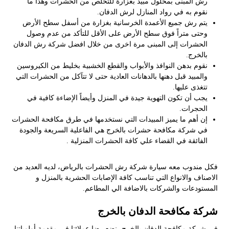
رش المبنى بمحلول مبيد بغزارة للتخلص من الحشرات وهذا ما
نقوم به في رواد المنازل لرش الدفان.
يتم رش جميع الأعمدة الخرسانية بغزارة من أسفل سطح الأرض
وحتى متراً فوق سطح الأرض على الأقل للتأكد من عدم وصول
الحشرات إلى المبنى مرة اخرى من خلال افضل شركة رش الدفان
بالخرج.
نقوم بدهن النوافذ والأبواب والقطع الخشبية بخليط من الكيروسين
والمبيد قبل دهنها بالدهانات العادية حتى لا تتآكل من الحشرات التي
تتغذى عليها.
يجب أن تكون التهوية جيدة في المنزل وأيضاً الإضاءة كافية في
الحجرات.
إن أهم ما يميز المبيدات التي نستخدمها في طرق مكافحة الحشرات
في شركة مكافحة حشرات بالخرج هي الفاعلية السريعة والجودة
الفائقة في القضاء علي كافة الحشرات المنزلية .
فكل مندوب معه سيارة شركة رش الحشرات بالرياض، لديه العديد من
الاصناف والانواع التي تناسب كافة الإصابات الحشرية بالمنزل و
المستودعات والشركات بالاضافة الي المطاعم.
شركة مكافحة الدفان بالخرج
في شركة مكافحة الدفان بالخرج، نضع رضا عملائنا في مقدمة أولوياتنا،