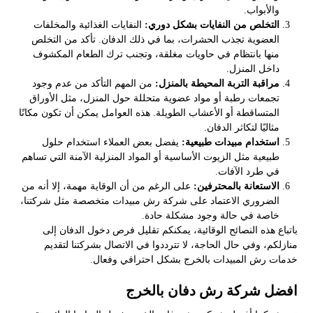
والأبواب.
التخلص من النفايات بشكل دوري:
النفايات الغذائية والمخلفات
العضوية تجذب الحشرات، بما في ذلك الدفان. تأكد من التخلص
منها بانتظام في حاويات مغلقة، وتجنب ترك الطعام المكشوف
داخل المنزل.
مراقبة التربة المحيطة بالمنزل:
من المهم التأكد من عدم وجود
تجمعات رطبة أو مواد عضوية متحللة حول المنزل، مثل الأوراق
المتساقطة أو الأعشاب الطويلة. هذه العوامل يمكن أن تكون مكانًا
مثاليًا لتكاثر الدفان.
استخدام مبيدات طبيعية:
يفضل بعض العملاء استخدام حلول
طبيعية مثل الزيوت الأساسية أو المواد المنزلية الآمنة التي تساهم
في طرد الآفات.
الاستعانة بالمحترفين:
على الرغم من أن الوقاية مهمة، إلا أنه من
الضروري الاعتماد على شركة رش مبيدات متخصصة مثل شركتنا،
خاصة في حالة وجود مشكلة حادة.
باتباع هذه النصائح الوقائية، يمكنكم تقليل فرص دخول الدفان إلى
منازلكم، وفي حال الحاجة، لا تترددوا في الاتصال بشركتنا لتقديم
خدمات رش المبيدات بالخرج بشكل احترافي وفعال.
افضل شركة رش دفان بالخرج