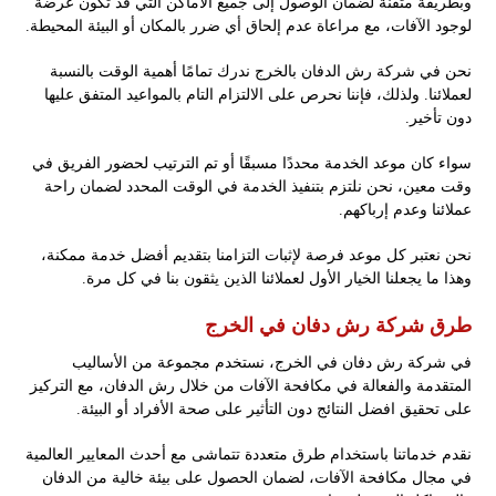
وبطريقة متقنة لضمان الوصول إلى جميع الأماكن التي قد تكون عرضة
لوجود الآفات، مع مراعاة عدم إلحاق أي ضرر بالمكان أو البيئة المحيطة.
نحن في شركة رش الدفان بالخرج ندرك تمامًا أهمية الوقت بالنسبة
لعملائنا. ولذلك، فإننا نحرص على الالتزام التام بالمواعيد المتفق عليها
دون تأخير.
سواء كان موعد الخدمة محددًا مسبقًا أو تم الترتيب لحضور الفريق في
وقت معين، نحن نلتزم بتنفيذ الخدمة في الوقت المحدد لضمان راحة
عملائنا وعدم إرباكهم.
نحن نعتبر كل موعد فرصة لإثبات التزامنا بتقديم أفضل خدمة ممكنة،
وهذا ما يجعلنا الخيار الأول لعملائنا الذين يثقون بنا في كل مرة.
طرق شركة رش دفان في الخرج
في شركة رش دفان في الخرج، نستخدم مجموعة من الأساليب
المتقدمة والفعالة في مكافحة الآفات من خلال رش الدفان، مع التركيز
على تحقيق افضل النتائج دون التأثير على صحة الأفراد أو البيئة.
نقدم خدماتنا باستخدام طرق متعددة تتماشى مع أحدث المعايير العالمية
في مجال مكافحة الآفات، لضمان الحصول على بيئة خالية من الدفان