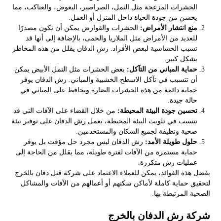
الحشرات المزعجة مثل النمل، الصراصير، البعوض، والعناكب، مما
يحسن من جودة الحياة داخل المنزل أو العمل.
منع انتشار الأمراض:
الحشرات والقوارض يمكن أن تكون مصدرًا
للعديد من الأمراض مثل الملاريا والحمى، بالإضافة إلى أنها قد
تسبب الحساسية لبعض الأفراد. رش الدفان يقلل من هذه المخاطر
بشكل كبير.
حماية المباني من التآكل:
بعض الحشرات مثل النمل الأبيض يمكن
أن تتسبب في تآكل الاسطح الخشبية والمباني. رش الدفان يوفر
حماية دائمة من هذه الحشرات الضارة ويحافظ على المباني في
حالة جيدة.
تحسين جودة البيئة المحيطة:
من خلال القضاء على الآفات التي قد
تتسبب في تلويث البيئة المحيطة، يعمل رش الدفان على توفير بيئة
صحية ونظيفة لجميع السكان والمستخدمين.
حلول طويلة الأمد:
رش الدفان ليس مجرد حل مؤقت بل يوفر
حماية مستمرة من الآفات لفترة طويلة، مما يقلل من الحاجة إلى
عمليات رش متكررة.
بفضل هذه الفوائد، يمكن للعملاء الاعتماد على شركة قتل دفان بالخرج
لتحقيق حماية كاملة لأماكن سكنهم أو أعمالهم من الآفات والمشاكل
الصحية المرتبطة بها.
شركة رش الدفان بالخرج