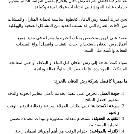
تعد شركتنا أفضل شركة رش دفان بالخرج بفضل التزامنا الدائم بتقديم
خدمات عالية الجودة تلبي احتياجات عملائنا بدقة وكفاءة.
نحن ندرك أهمية رش الدفان كخطوة أساسية لحماية المنازل والمنشآت
من الآفات الضارة التي قد تسبب العديد من المشاكل الصحية والهيكلية.
نعتمد على فريق متخصص يمتلك الخبرة والمعرفة في تنفيذ جميع
أعمال رش الدفان باستخدام أحدث التقنيات وافضل أنواع المبيدات
الفعالة والآمنة على البيئة.
سواء كنت بحاجة إلى رش الدفان قبل البناء أو البلاط، أو حتى لمعالجة
المشكلات الموجودة، فإننا نضمن لك حلولًا فعالة ودائمة.
ما يميزنا كافضل شركة رش الدفان بالخرج:
جودة العمل:
نحرص على تنفيذ الخدمة بأعلى معايير الجودة والدقة
لتحقيق افضل النتائج.
سرعة الاستجابة:
نلبي طلبات العملاء بسرعة وفعالية لتوفير الوقت
والجهد.
التقنيات الحديثة:
نستخدم معدات متطورة ومبيدات معتمدة تضمن
الحماية المستدامة.
الالتزام بالمواعيد:
احترام الوقت من أهم أولوياتنا لضمان راحة