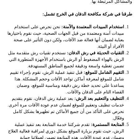
والمشاكل المرتبطة بها.
طرقنا في شركة مكافحة الدفان في الخرج تشمل:
استخدام المبيدات المعتمدة والآمنة:
نحن نحرص على استخدام
مبيدات آمنة ومعتمدة من قبل الجهات الصحية، حيث نقوم باختيارها
بعناية لضمان أنها فعالة ضد الآفات، ولكن دون التأثير على صحة
الأفراد أو البيئة.
التقنيات الحديثة في رش الدفان:
نستخدم تقنيات رش متقدمة مثل
الرش بالهواء المضغوط أو الرش باستخدام الأجهزة المتطورة التي
تضمن تغطية واسعة ودقيقة لجميع المناطق المستهدفة.
التقييم الشامل للموقع:
قبل تنفيذ عملية الرش، نقوم بإجراء تقييم
شامل للموقع لمعرفة أماكن تواجد الآفات وحجم المشكلة. هذا
يساعدنا على تحديد خطة رش دقيقة ومناسبة للموقع، وضمان
القضاء التام على الدفان والآفات.
التنظيف والتعقيم بعد الرش:
بعد عملية رش الدفان، نقوم بتقديم
خدمات تنظيف وتعقيم للموقع لضمان عدم عودة الآفات مرة أخرى.
نحرص على التأكد من أن جميع الأماكن تم تطهيرها بشكل كامل
وفعّال.
المتابعة المستمرة:
تقدم شركتنا خدمة المتابعة بعد تنفيذ عملية
الرش، حيث نقوم بزيارة الموقع بشكل دوري لمراقبة فعالية العلاج
وضمان عدم عودة الآفات. هذه المتابعة تضمن لعملائنا حماية