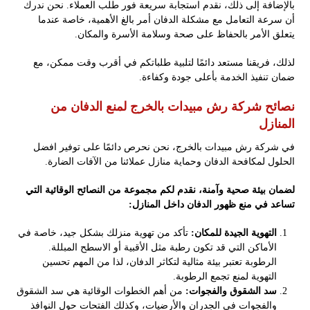
بالإضافة إلى ذلك، نقدم استجابة سريعة فور طلب العملاء. نحن ندرك
أن سرعة التعامل مع مشكلة الدفان أمر بالغ الأهمية، خاصة عندما
يتعلق الأمر بالحفاظ على صحة وسلامة الأسرة والمكان.
لذلك، فريقنا مستعد دائمًا لتلبية طلباتكم في أقرب وقت ممكن، مع
ضمان تنفيذ الخدمة بأعلى جودة وكفاءة.
نصائح شركة رش مبيدات بالخرج لمنع الدفان من
المنازل
في شركة رش مبيدات بالخرج، نحن نحرص دائمًا على توفير افضل
الحلول لمكافحة الدفان وحماية منازل عملائنا من الآفات الضارة.
لضمان بيئة صحية وآمنة، نقدم لكم مجموعة من النصائح الوقائية التي
تساعد في منع ظهور الدفان داخل المنازل:
التهوية الجيدة للمكان:
تأكد من تهوية منزلك بشكل جيد، خاصة في
الأماكن التي قد تكون رطبة مثل الأقبية أو الاسطح المبللة.
الرطوبة تعتبر بيئة مثالية لتكاثر الدفان، لذا من المهم تحسين
التهوية لمنع تجمع الرطوبة.
سد الشقوق والفجوات:
من أهم الخطوات الوقائية هي سد الشقوق
والفجوات في الجدران والأرضيات، وكذلك الفتحات حول النوافذ